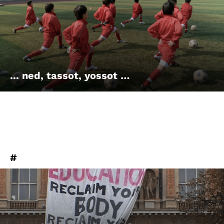
Account
Suche
... ned, tassot, yossot …
#